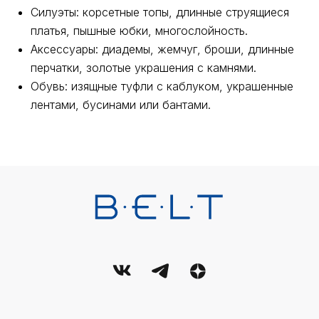
Силуэты: корсетные топы, длинные струящиеся
О нас
Регистрация
Партнерство
платья, пышные юбки, многослойность.
Аксессуары: диадемы, жемчуг, броши, длинные
Функционал
Контакты
перчатки, золотые украшения с камнями.
Обувь: изящные туфли с каблуком, украшенные
лентами, бусинами или бантами.
Связаться с нами
По всем вопросам:
Email:
support@belt-app.com
Политика обработки персональных данных