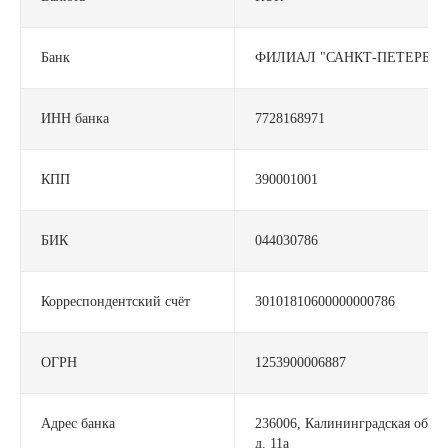
Банк
ФИЛИАЛ "САНКТ-ПЕТЕРБУР
ИНН банка
7728168971
КПП
390001001
БИК
044030786
О нас
Регистрация
Партнерство
Функционал
Контакты
Корреспондентский счёт
30101810600000000786
ОГРН
1253900006887
Адрес банка
236006, Калининградская обл.,
д. 11а