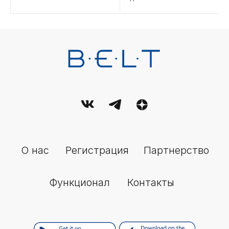
Связаться с нами
По всем вопросам:
Email:
support@belt-app.com
Политика обработки персональных данных
Условия (правила) использования сервиса
Пользовательское соглашение
© 2026 Belt. All Rights Reserved.
Настоящее издание зарегистрировано в качестве средства
массовой информации (СМИ). Свидетельство о регистрации ЭЛ
№ ФС77-89714 от 08.07.2025, выдано Федеральной службой по
надзору в сфере связи, информационных технологий и
массовых коммуникаций (Роскомнадзор).