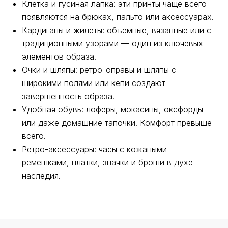
Клетка и гусиная лапка: эти принты чаще всего
появляются на брюках, пальто или аксессуарах.
Кардиганы и жилеты: объемные, вязанные или с
традиционными узорами — один из ключевых
элементов образа.
Очки и шляпы: ретро-оправы и шляпы с
широкими полями или кепи создают
О нас
Регистрация
Партнерство
завершенность образа.
Удобная обувь: лоферы, мокасины, оксфорды
Функционал
Контакты
или даже домашние тапочки. Комфорт превыше
всего.
Ретро-аксессуары: часы с кожаными
ремешками, платки, значки и броши в духе
наследия.
Связаться с нами