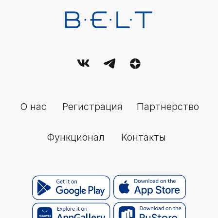
По всем вопросам:
Email:
support@belt-app.com
Политика обработки персональных данных
Условия (правила) использования сервиса
Пользовательское соглашение
© 2026 Belt. All Rights Reserved.
Настоящее издание зарегистрировано в качестве средства
массовой информации (СМИ). Свидетельство о регистрации ЭЛ
№ ФС77-89714 от 08.07.2025, выдано Федеральной службой по
надзору в сфере связи, информационных технологий и
массовых коммуникаций (Роскомнадзор).