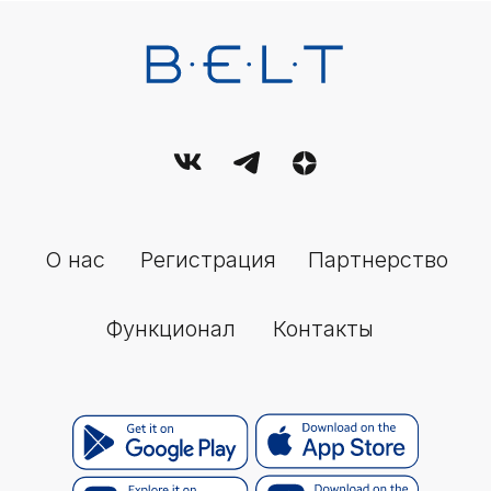
Связаться с нами
По всем вопросам:
Email:
support@belt-app.com
Политика обработки персональных данных
Условия (правила) использования сервиса
Пользовательское соглашение
© 2026 Belt. All Rights Reserved.
Настоящее издание зарегистрировано в качестве средства
массовой информации (СМИ). Свидетельство о регистрации ЭЛ
№ ФС77-89714 от 08.07.2025, выдано Федеральной службой по
надзору в сфере связи, информационных технологий и
массовых коммуникаций (Роскомнадзор).