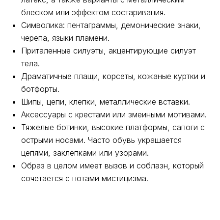
блеском или эффектом состаривания.
Символика: пентаграммы, демонические знаки,
черепа, языки пламени.
Приталенные силуэты, акцентирующие силуэт
тела.
Драматичные плащи, корсеты, кожаные куртки и
ботфорты.
О нас
Регистрация
Партнерство
Шипы, цепи, клепки, металлические вставки.
Аксессуары с крестами или змеиными мотивами.
Функционал
Контакты
Тяжелые ботинки, высокие платформы, сапоги с
острыми носами. Часто обувь украшается
цепями, заклепками или узорами.
Образ в целом имеет вызов и соблазн, который
сочетается с нотами мистицизма.