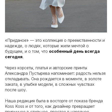
Связаться с нами
По всем вопросам:
Email:
support@belt-app.com
Политика обработки персональных данных
«Приданое» — это коллекция о преемственности и
Условия (правила) использования сервиса
надежде, о людях, которые жили мечтой о
будущем, и о том, что
особенный день всегда
Пользовательское соглашение
сегодня
.
© 2026 Belt. All Rights Reserved.
Через корсеты, платья и авторские принты
Александра Пустырева напоминает: радость нельзя
Настоящее издание зарегистрировано в качестве средства
откладывать. Она рождается в моменте, в золоте
массовой информации (СМИ). Свидетельство о регистрации ЭЛ
№ ФС77-89714 от 08.07.2025, выдано Федеральной службой по
заката, в улыбке модели, в сложных чувствах
надзору в сфере связи, информационных технологий и
массовых коммуникаций (Роскомнадзор).
после шоу.
Наша редакция была в восторге от показа бренда
Koss Koss и от того, как дизайнер превращает
привычное в стильное, простое в нарядное,