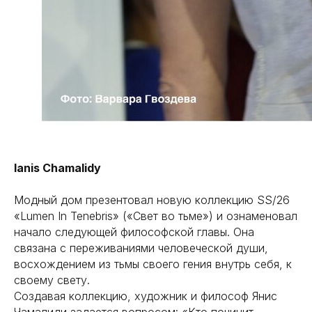
О нас
Регистрация
Партнерство
Функционал
Контакты
Ianis Chamalidy
Модный дом презентовал новую коллекцию SS/26
«Lumen In Tenebris» («Свет во тьме») и ознаменовал
начало следующей философской главы. Она
связана с переживаниями человеческой души,
Связаться с нами
восхождением из тьмы своего гения внутрь себя, к
своему свету.
Создавая коллекцию, художник и философ Янис
По всем вопросам:
Чамалиди задается вопросом: «Кто починит