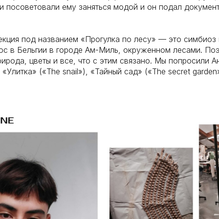
и посоветовали ему заняться модой и он подал документы 
екция под названием «Прогулка по лесу» — это симбиоз 
ос в Бельгии в городе Ам-Миль, окруженном лесами. По
рирода, цветы и все, что с этим связано. Мы попросили А
 «Улитка» («The snail»), «Тайный сад» («The secret garde