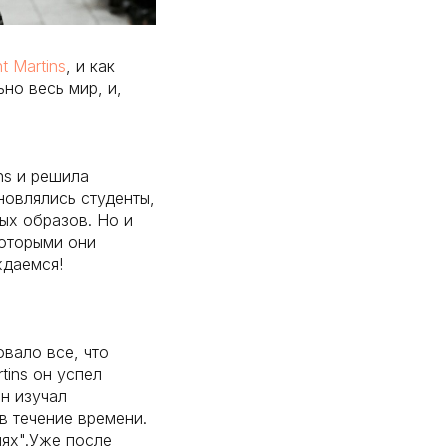
nt Martins
, и как
но весь мир, и,
ns и решила
новлялись студенты,
ых образов. Но и
которыми они
ждаемся!
овало все, что
tins он успел
н изучал
 в течение времени.
иях".Уже после