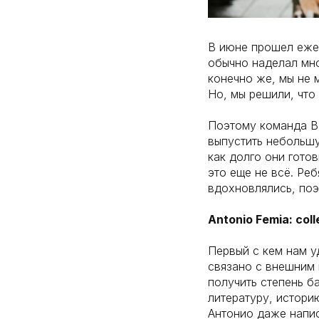
В июне прошел еже
обычно наделал мно
конечно же, мы не 
Но, мы решили, что
Поэтому команда BE
выпустить небольшу
как долго они гото
это еще не всё. Ре
вдохновлялись, поэ
Antonio Femia: col
Первый с кем нам 
связано с внешним в
получить степень б
литературу, историю
Антонио даже напис