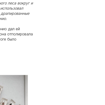
ого леса вокруг и
 использовал
л драпированные
нио.
нио дал ей
 она отполировала
тоге было