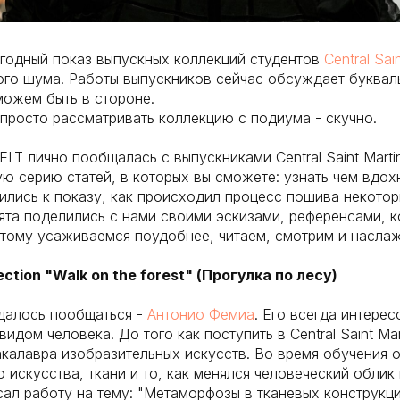
годный показ выпускных коллекций студентов
Central Sai
го шума. Работы выпускников сейчас обсуждает букваль
можем быть в стороне.
 просто рассматривать коллекцию с подиума - скучно.
LT лично пообщалась с выпускниками Central Saint Marti
ю серию статей, в которых вы сможете: узнать чем вдох
вились к показу, как происходил процесс пошива некотор
бята поделились с нами своими эскизами, референсами, 
тому усаживаемся поудобнее, читаем, смотрим и насла
lection "Walk on the forest" (Прогулка по лесу)
удалось пообщаться -
Антонио Фемиа
. Его всегда интерес
идом человека. До того как поступить в Central Saint Mar
акалавра изобразительных искусств. Во время обучения о
 искусства, ткани и то, как менялся человеческий облик
ал работу на тему: "Метаморфозы в тканевых конструкц