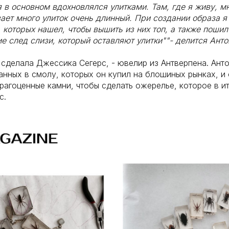
я в основном вдохновлялся улитками. Там, где я живу, мн
зает много улиток очень длинный. При создании образа я
 которых нашел, чтобы вышить из них топ, а также поши
 след слизи, который оставляют улитки""- делится Анто
сделала Джессика Сегерс, - ювелир из Антверпена. Анто
анных в смолу, которых он купил на блошиных рынках, и
драгоценные камни, чтобы сделать ожерелье, которое в и
с.