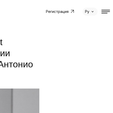
Регистрация
Ру
t
ции
Антонио